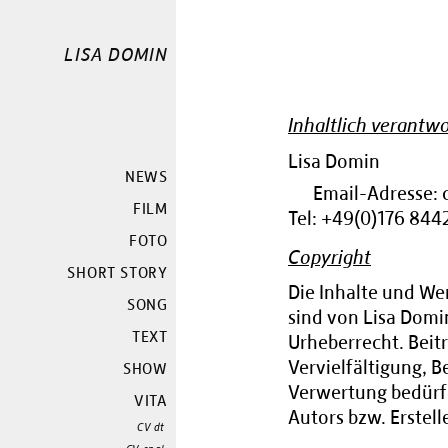
LISA DOMIN
Inhaltlich verantwo
Lisa Domin
NEWS
Email-Adresse:
FILM
Tel: +49(0)176 84
FOTO
Copyright
SHORT STORY
Die Inhalte und W
SONG
sind von Lisa Domi
TEXT
Urheberrecht. Beitr
Vervielfältigung, B
SHOW
Verwertung bedürfe
VITA
Autors bzw. Erstelle
CV dt