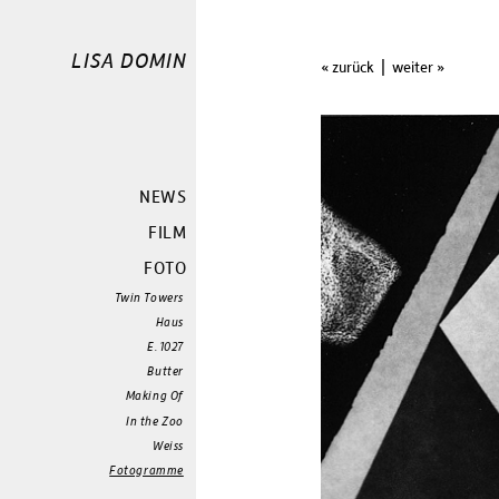
LISA DOMIN
|
« zurück
weiter »
NEWS
FILM
FOTO
Twin Towers
Haus
E.1027
Butter
Making Of
In the Zoo
Weiss
Fotogramme